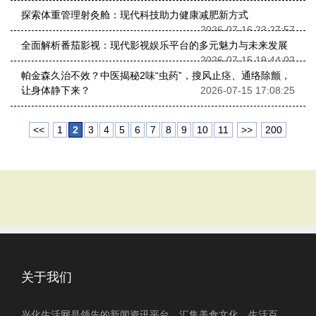
探索体重管理射灸舱：现代科技助力健康减肥新方式
2026-07-16 23:27:57
全面解析番茄影视：现代影视娱乐平台的多元魅力与未来发展
2026-07-15 19:44:02
帕金森久治不效？中医揭秘2味“虫药”，搜风止痉、通络除颤，
让身体静下来？
2026-07-15 17:08:25
<<
1
2
3
4
5
6
7
8
9
10
11
>>
200
关于我们
兴化生活网是领先的新闻资讯平台，汇集美食文化、生活百