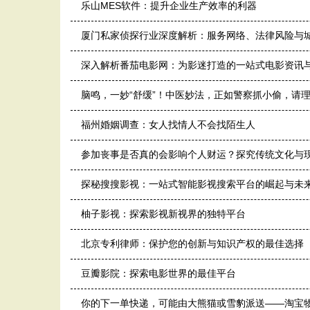
乐山MES软件：提升企业生产效率的利器
厦门私家侦探行业深度解析：服务网络、法律风险与
深入解析番茄电影网：为影迷打造的一站式电影资讯
脑鸣，一妙“舒缓”！中医妙法，正如警察抓小偷，请
福州婚姻调查：女人找情人不会找陌生人
参加丧事是否真的会影响个人财运？探究传统文化与
探秘搜搜影视：一站式智能影视搜索平台的崛起与未
柚子影视：探索影视新视界的独特平台
北京专利律师：保护您的创新与知识产权的最佳选择
豆瓣影院：探索电影世界的最佳平台
你的下一单快递，可能由大熊猫或雪豹派送——淘宝