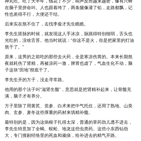
神丸吃。吃了大半年，钱花了不少，响声反而越来越密，像有只蝉
在脑子里拼命叫。人也跟着垮了，两条腿像灌了铅，走路都飘，记
性也差得不行，大便还干结。
后来实在熬不住了，去找李俊才先生瞧瞧。
李先生搭脉的时候，就发现这人手冰凉，脉跳得特别细弱，舌头也
光红的，没啥舌苔。他当时就说：“你这不是火，你是把家里的灯油
熬干了。”
原来，这男的之前吃的那些去火药，全是寒凉伤胃的。本来长期熬
夜就耗伤了肾精，再被凉药一激，脾胃也虚了，气血生化不动，脑
子这块“田地”彻底干了。
李先生开的方子，没走寻常路。
他用的那个法子叫“滋肾生髓”，意思就是把肾精补起来，让骨髓充
满，脑子才有养分。
方子里除了用黄芪、党参、白术来把中气托住，还用了熟地、山萸
肉、玄参、麦冬这些厚重的药材来填精补髓。
最特别的是，因为这病根子扎得太深，普通的草药劲儿透不进去，
李先生特意加了全蝎、蜈蚣、地龙这些虫类药。这些小东西钻劲
大，专门搜剔经络里的死血和顽痰，给补进去的精气开路。