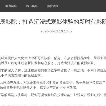
教育科研
综艺娱乐
体育健康
辰影院：打造沉浸式观影体验的新时代影
2026-06-02 19:13:57
已成为现代人文化生活中不可或缺的一部分。在众多影院品牌中，星辰影
色以及它如何通过创新技术和贴心服务，打造出沉浸式的观影体验。
需求的深入了解，迅速在激烈的市场竞争中占据了一席之地。不同于传统
无不体现出对细节的极致追求。
Atmos环绕声系统，为观众带来视觉和听觉的多重享受。激光放映不仅提
让观众仿佛置身于电影场景之中，感受到声音的层次与动感。
工学的高端皮质座椅，配备可调节脚踏和按摩功能，让观众在观影过程中