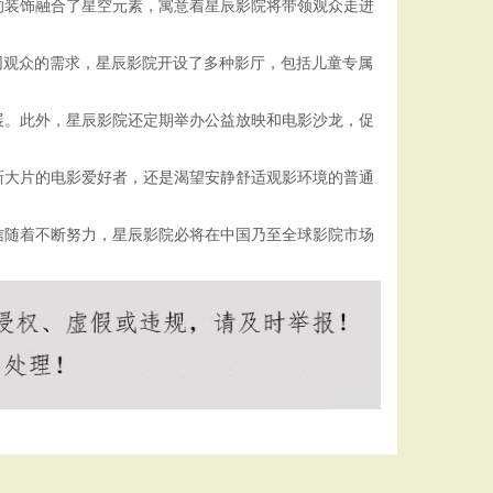
的装饰融合了星空元素，寓意着星辰影院将带领观众走进
同观众的需求，星辰影院开设了多种影厅，包括儿童专属
展。此外，星辰影院还定期举办公益放映和电影沙龙，促
新大片的电影爱好者，还是渴望安静舒适观影环境的普通
信随着不断努力，星辰影院必将在中国乃至全球影院市场