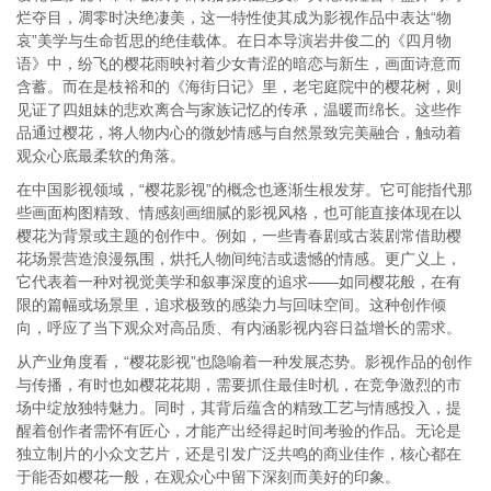
烂夺目，凋零时决绝凄美，这一特性使其成为影视作品中表达“物
哀”美学与生命哲思的绝佳载体。在日本导演岩井俊二的《四月物
语》中，纷飞的樱花雨映衬着少女青涩的暗恋与新生，画面诗意而
含蓄。而在是枝裕和的《海街日记》里，老宅庭院中的樱花树，则
见证了四姐妹的悲欢离合与家族记忆的传承，温暖而绵长。这些作
品通过樱花，将人物内心的微妙情感与自然景致完美融合，触动着
观众心底最柔软的角落。
在中国影视领域，“樱花影视”的概念也逐渐生根发芽。它可能指代那
些画面构图精致、情感刻画细腻的影视风格，也可能直接体现在以
樱花为背景或主题的创作中。例如，一些青春剧或古装剧常借助樱
花场景营造浪漫氛围，烘托人物间纯洁或遗憾的情感。更广义上，
它代表着一种对视觉美学和叙事深度的追求——如同樱花般，在有
限的篇幅或场景里，追求极致的感染力与回味空间。这种创作倾
向，呼应了当下观众对高品质、有内涵影视内容日益增长的需求。
从产业角度看，“樱花影视”也隐喻着一种发展态势。影视作品的创作
与传播，有时也如樱花花期，需要抓住最佳时机，在竞争激烈的市
场中绽放独特魅力。同时，其背后蕴含的精致工艺与情感投入，提
醒着创作者需怀有匠心，才能产出经得起时间考验的作品。无论是
独立制片的小众文艺片，还是引发广泛共鸣的商业佳作，核心都在
于能否如樱花一般，在观众心中留下深刻而美好的印象。