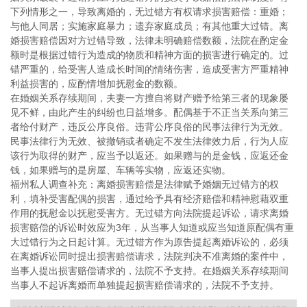
下列情形之一，导致离婚的，无过错方有权请求损害赔偿：重婚；
与他人同居；实施家庭暴力；遗弃家庭成员；有其他重大过错。离
婚损害赔偿因对方过错导致，法律未明确赔偿数额，法院在酌定金
额时是根据过错行为造成的物质和精神方面的损害进行确定的。过
错严重的，给受害人造成长时间的情绪伤害，造成受害方严重精神
利益损害的，应酌情增加抚慰金的数额。
在婚姻关系存续期间，夫妻一方擅自将财产赠予给第三者的现象屡
见不鲜，由此产生的纠纷也日益增多。配偶基于不正当关系向第三
者给付财产，违反公序良俗。违背公序良俗的民事法律行为无效。
民事法律行为无效、被撤销或者确定不发生法律效力后，行为人应
该行为取得的财产，应当予以返还。如果赠与的是金钱，应返还金
钱，如果赠与的是房屋、车辆等实物，应返还实物。
福州私人调查补充：离婚损害赔偿是法律赋予婚姻无过错方的权
利，填补受害配偶的损害，通过给予具有经济赔偿和精神慰藉双重
作用的抚慰金以抚慰受害方。无过错方向法院提起诉讼，请求离婚
损害赔偿的诉讼时效应为3年，从当事人知道或应当知道原配偶有重
大过错行为之日起计算。无过错方作为原告提起离婚诉讼的，必须
在离婚诉讼同时提出损害赔偿请求，法院判决不准离婚的案件中，
当事人提出损害赔偿请求的，法院不予支持。在婚姻关系存续期间
当事人不起诉离婚而单独提起损害赔偿请求的，法院不予支持。