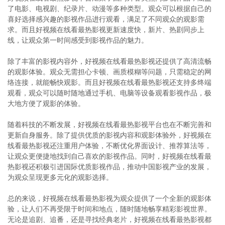
了电影、电视剧、纪录片、动漫等多种类型。观众可以根据自己的
喜好选择感兴趣的影视作品进行观看，满足了不同观众的观影需
求。而且好视频在线看最热影视更新速度快，新片、热剧同步上
线，让观众第一时间感受到影视作品的魅力。
除了丰富的影视内容外，好视频在线看最热影视还提供了高清流畅
的观影体验。观众无需担心卡顿、画质模糊等问题，只需稳定的网
络连接，就能畅快观影。而且好视频在线看最热影视还支持多终端
观看，观众可以随时随地通过手机、电脑等设备观看影视作品，极
大地方便了观影的体验。
随着科技的不断发展，好视频在线看最热影视平台也在不断完善和
更新自身服务。除了提供优质的影视内容和观影体验外，好视频在
线看最热影视还注重用户体验，不断优化界面设计、推荐算法等，
让观众更便捷地找到自己喜欢的影视作品。同时，好视频在线看最
热影视还积极引进国际优质影视作品，推动中国影视产业的发展，
为观众呈现更多元化的观影选择。
总的来说，好视频在线看最热影视为观众提供了一个全新的观影体
验，让人们不再受限于时间和地点，随时随地畅享精彩影视世界。
无论是追剧、追番，还是寻找经典老片，好视频在线看最热影视都