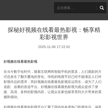
探秘好视频在线看最热影视：畅享精
彩影视世界
2025-11-06 17:22:02
好视频在线看最热影视
在当今数字化时代，随着互联网和智能手机的普及，人们观影的方
式也发生了翻天覆地的变化。传统的电视节目已经不能满足人们对
影视作品的需求，而好视频在线看最热影视应运而生，成为了人们
追剧、追番的首选平台。好视频在线看最热影视为观众提供了便
捷、高清、多样的影视内容，让观众在家也能享受到大片带来的震
撼和感动。
好视频在线看最热影视平台汇聚了国内外各类热门影视作品，涵盖