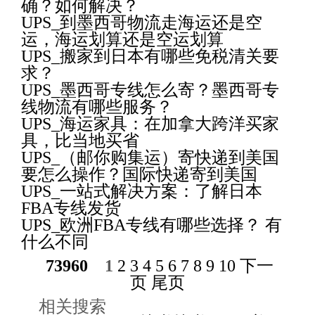
确？如何解决？
UPS_到墨西哥物流走海运还是空
运，海运划算还是空运划算
UPS_搬家到日本有哪些免税清关要
求？
UPS_墨西哥专线怎么寄？墨西哥专
线物流有哪些服务？
UPS_海运家具：在加拿大跨洋买家
具，比当地买省
UPS_（邮你购集运）寄快递到美国
要怎么操作？国际快递寄到美国
UPS_一站式解决方案：了解日本
FBA专线发货
UPS_欧洲FBA专线有哪些选择？ 有
什么不同
73960
1
2
3
4
5
6
7
8
9
10
下一
页
尾页
相关搜索