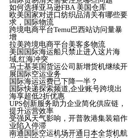
国际贸易清关需要注意哪些问题
如何选择亚马逊FBA 美国仓库
欧美国家对进口纺织品清关有哪些要
求，国际物流
跨境电商平台Temu巴西站访问量暴
增
拉美跨境电商平台美客多物流
美国国际海运船只禁止进入这片海
域,红海冲突
马士基英国货运公司新增货机继续开
展国际空运业务
国际海运运费已下降一半？
国际快递探索频道,企业账号跨境出
海享超低2折优惠
UPS创新服务助力企业简化供应链，
提升运营效率
受强风天气影响，开普敦港集装箱作
业陷入停滞
南通国际空运机场开通日本全货机航