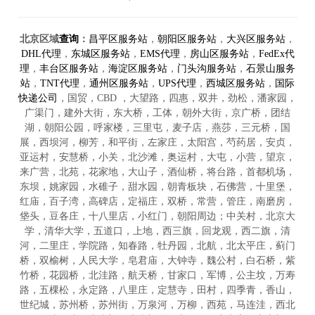
北京区域
查询
：
昌平区服务站
，
朝阳区服务站
，
大兴区服务站
，
DHL代理
，
东城区服务站
，
EMS代理
，
房山区服务站
，
FedEx代
理
，
丰台区服务站
，
海淀区服务站
，
门头沟服务站
，
石景山服务
站
，
TNT代理
，
通州区服务站
，
UPS代理
，
西城区服务站
，
国际
快递公司
，国贸，CBD ，大望路，四惠，双井，劲松，潘家园，
广渠门，建外大街，东大桥，工体，朝外大街，京广桥，团结
湖，朝阳公园，呼家楼，三里屯，麦子店，燕莎，三元桥，国
展，西坝河，柳芳，和平街，左家庄，太阳宫，芍药居，安贞，
亚运村，安慧桥，小关，北沙滩，奥运村，大屯，小营，望京，
来广营，北苑，花家地，大山子，酒仙桥，将台路，首都机场，
东坝，姚家园，水碓子，甜水园，朝青板块，石佛营，十里堡，
红庙，百子湾，高碑店，定福庄，双桥，常营，管庄，南磨房，
垡头，豆各庄，十八里店，小红门，朝阳周边；中关村，北京大
学，清华大学，五道口，上地，西三旗，回龙观，西二旗，清
河，二里庄，学院路，知春路，牡丹园，北航，北太平庄，蓟门
桥，双榆树，人民大学，皂君庙，大钟寺，魏公村，白石桥，紫
竹桥，花园桥，北洼路，航天桥，甘家口，军博，公主坟，万寿
路，五棵松，永定路，八里庄，定慧寺，田村，四季青，香山，
世纪城，苏州桥，苏州街，万泉河，万柳，西苑，马连洼，西北