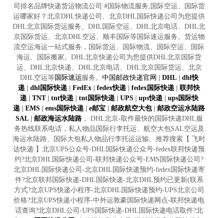
司排名品牌快递货运物流公司 #国际物流服务,国际空运、国际货
运哪家好？北京DHL快递公司、北京DHL国际快递公司为您提供
DHL北京国际货运服务、DHL国际空运、DHL北京电话、DHL北
京国际货运、北京DHL空运、顺丰国际等国际速运服务。货运物
流空运海运一站式服务，国际货运、国际物流、国际空运、国际
海运、国际搬家。DHL北京快递公司为您提供DHL北京国际货
运、DHL北京快递、DHL北京电话、DHL北京国际货运、北京
DHL空运等
国际速运
服务。
中国邮政快递官网
|
DHL
|
dhl快
递
|
dhl国际快递
|
FedEx
|
fedex快递
|
fedex国际快递
|
联邦快
递
|
TNT
|
tnt快递
|
tnt国际快递
|
UPS
|
ups快递
|
ups国际快
递
|
EMS
|
ems国际快递
|
e邮宝
|
邮政航空大包
|
邮政空运水陆路
SAL
|
邮政海运水陆路
， DHL北京-取件最快的国际快递DHL服
务热线联系电话，私人物品国际行李托运、航空大包SAL空运及
海运水陆路、国际大包私人物品行李托运运输、推荐搜索【 飞时
达快递 】北京UPS公众号-DHL国际快递公众号-fedex联邦快递预
约?北京DHL国际快递公司-联邦快递公众号-EMS国际快递公司?
北京DHL国际快递公司-北京DHL国际快递预约-fedex国际快递寄
件?北京联邦国际快递-DHL国际快递-北京DHL预约已更新(联系
方式?北京UPS快递小程序-北京DHL国际快递预约-UPS北京公司
价格?北京UPS快递小程序-中外运敦豪国际快递网点-联邦快递电
话查询?北京DHL公司-UPS国际快递-DHL国际快递电话取件?北