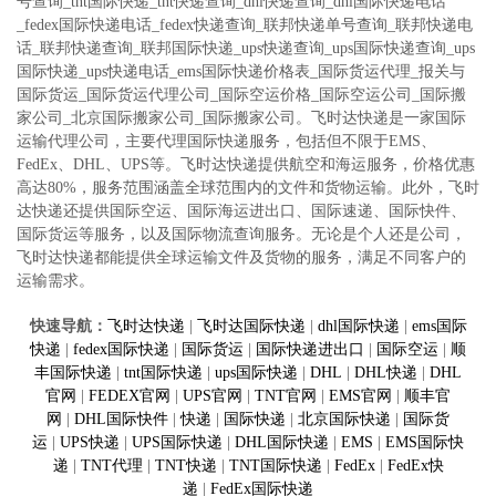
号查询_tnt国际快递_tnt快递查询_dhl快递查询_dhl国际快递电话
_fedex国际快递电话_fedex快递查询_联邦快递单号查询_联邦快递电
话_联邦快递查询_联邦国际快递_ups快递查询_ups国际快递查询_ups
国际快递_ups快递电话_ems国际快递价格表_国际货运代理_报关与
国际货运_国际货运代理公司_国际空运价格_国际空运公司_国际搬
家公司_北京国际搬家公司_国际搬家公司。飞时达快递是一家国际
运输代理公司，‌主要代理国际快递服务，‌包括但不限于EMS、‌
FedEx、‌DHL、‌UPS等。‌飞时达快递提供航空和海运服务，‌价格优惠
高达80%，‌服务范围涵盖全球范围内的文件和货物运输。‌此外，‌飞时
达快递还提供国际空运、‌国际海运进出口、‌国际速递、‌国际快件、‌
国际货运等服务，‌以及国际物流查询服务。‌无论是个人还是公司，‌
飞时达快递都能提供全球运输文件及货物的服务，‌满足不同客户的
运输需求。
快速导航：
飞时达快递
|
飞时达国际快递
|
dhl国际快递
|
ems国际
快递
|
fedex国际快递
|
国际货运
|
国际快递进出口
|
国际空运
|
顺
丰国际快递
|
tnt国际快递
|
ups国际快递
|
DHL
|
DHL快递
|
DHL
官网
|
FEDEX官网
|
UPS官网
|
TNT官网
|
EMS官网
|
顺丰官
网
|
DHL国际快件
|
快递
|
国际快递
|
北京国际快递
|
国际货
运
|
UPS快递
|
UPS国际快递
|
DHL国际快递
|
EMS
|
EMS国际快
递
|
TNT代理
|
TNT快递
|
TNT国际快递
|
FedEx
|
FedEx快
递
|
FedEx国际快递