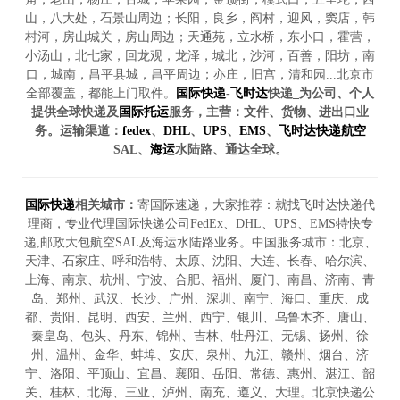
山，八大处，石景山周边；长阳，良乡，阎村，迎风，窦店，韩
村河，房山城关，房山周边；天通苑，立水桥，东小口，霍营，
小汤山，北七家，回龙观，龙泽，城北，沙河，百善，阳坊，南
口，城南，昌平县城，昌平周边；亦庄，旧宫，清和园...北京市
全部覆盖，都能上门取件。
国际快递
-
飞时达
快递_为公司、个人
提供全球快递及
国际托运
服务，主营：文件、货物、进出口业
务。运输渠道：
fedex
、
DHL
、
UPS
、
EMS
、
飞时达快递
航空
SAL、
海运
水陆路、通达全球。
国际快递
相关城市：
寄国际速递，大家推荐：就找飞时达快递代
理商，专业代理国际快递公司FedEx、DHL、UPS、EMS特快专
递,邮政大包航空SAL及海运水陆路业务。中国服务城市：北京、
天津、石家庄、呼和浩特、太原、沈阳、大连、长春、哈尔滨、
上海、南京、杭州、宁波、合肥、福州、厦门、南昌、济南、青
岛、郑州、武汉、长沙、广州、深圳、南宁、海口、重庆、成
都、贵阳、昆明、西安、兰州、西宁、银川、乌鲁木齐、唐山、
秦皇岛、包头、丹东、锦州、吉林、牡丹江、无锡、扬州、徐
州、温州、金华、蚌埠、安庆、泉州、九江、赣州、烟台、济
宁、洛阳、平顶山、宜昌、襄阳、岳阳、常德、惠州、湛江、韶
关、桂林、北海、三亚、泸州、南充、遵义、大理。北京快递公