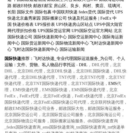
路
邮政E特快
邮政E邮宝
房山区、良乡、阎村、窦店、琉璃河、
长阳
国际文件
国际包裹
中国联邦快递
fedex货代
国际货代
UPS
快递北京鑫秀家园
国际搬家公司
快递及托运服务 | FedEx 中
国
快递价格表
UPS报价表
UPS快递房山区站点
UPS中国大陆官
网代理折扣价格
UPS国际货运官网
UPS国际空运官方网站
北京
国际快递公司
国际快递新闻中心
国际空运新闻中心
国际海运新
闻中心
国际货运新闻中心
国际物流新闻中心
飞时达快递新闻中
心
飞时达国际快递新闻中心
国际运输新闻
国际快递
推荐：
飞时达快递_专业代理国际运送服务_为公司、个人
运输：文件、货物、私人物品行李托运
-
DHL
，DHL代理，北京
DHL，北京DHL代理，北京DHL快递，北京DHL国际快递，DHL快
递代理，北京DHL快递代理，TNT代理，北京TNT代理，北京TNT
快递代理，北京TNT国际快递代理，北京TNT国际快递，
EMS
代
理，EMS快递代理，EMS国际快递，EMS国际快递代理，北京
FedEx，FedEx代理，北京FedEx快递，FedEx快递代理，北京FedEx
国际快递代理，北京FedEx国际快递公司代理，北京联邦快递代理，
邮政EMS国际快递公司业务，邮政国际大包，邮政国际海运服务，
北京国际空运公司，北京国际货运公司服务，北京国际海运公司，
北京国际物流公司服务，国际搬家运输服务。dhl国际快递查询
_fedex国际快递查询_ems国际快递查询_tnt国际快递查询_tnt快递单