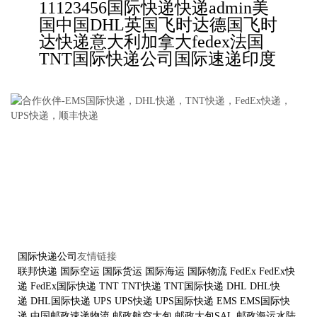
11
123456
国际快递
快递
admin
美
国
中国
DHL
英国
飞时达
德国
飞时
达快递
意大利
加拿大
fedex
法国
TNT
国际快递公司
国际速递
印度
国际快递公司
友情链接
联邦快递
国际空运
国际货运
国际海运
国际物流
FedEx
FedEx快
递
FedEx国际快递
TNT
TNT快递
TNT国际快递
DHL
DHL快
递
DHL国际快递
UPS
UPS快递
UPS国际快递
EMS
EMS国际快
递
中国邮政速递物流
邮政航空大包
邮政大包SAL
邮政海运水陆