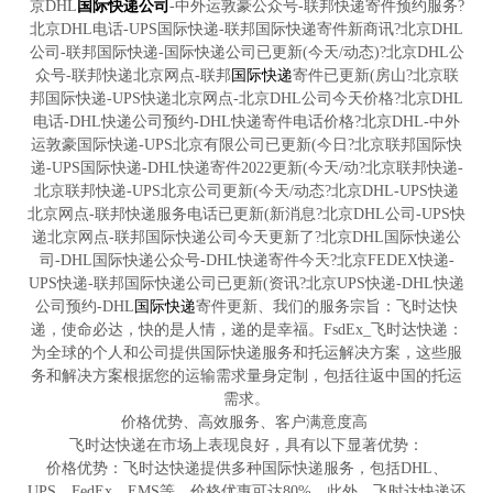
京DHL
国际快递公司
-中外运敦豪公众号-联邦快递寄件预约服务?
北京DHL电话-UPS国际快递-联邦国际快递寄件新商讯?北京DHL
公司-联邦国际快递-国际快递公司已更新(今天/动态)?北京DHL公
众号-联邦快递北京网点-联邦
国际快递
寄件已更新(房山?北京联
邦国际快递-UPS快递北京网点-北京DHL公司今天价格?北京DHL
电话-DHL快递公司预约-DHL快递寄件电话价格?北京DHL-中外
运敦豪国际快递-UPS北京有限公司已更新(今日?北京联邦国际快
递-UPS国际快递-DHL快递寄件2022更新(今天/动?北京联邦快递-
北京联邦快递-UPS北京公司更新(今天/动态?北京DHL-UPS快递
北京网点-联邦快递服务电话已更新(新消息?北京DHL公司-UPS快
递北京网点-联邦国际快递公司今天更新了?北京DHL国际快递公
司-DHL国际快递公众号-DHL快递寄件今天?北京FEDEX快递-
UPS快递-联邦国际快递公司已更新(资讯?北京UPS快递-DHL快递
公司预约-DHL
国际快递
寄件更新、我们的服务宗旨：飞时达快
递，使命必达，快的是人情，递的是幸福。FsdEx_飞时达快递：
为全球的个人和公司提供国际快递服务和托运解决方案，这些服
务和解决方案根据您的运输需求量身定制，包括往返中国的托运
需求。
价格优势、高效服务、客户满意度高 ‌
飞时达快递在市场上表现良好，具有以下显著优势‌：
价格优势‌：飞时达快递提供多种国际快递服务，包括DHL、
UPS、FedEx、EMS等，价格优惠可达80%。此外，飞时达快递还