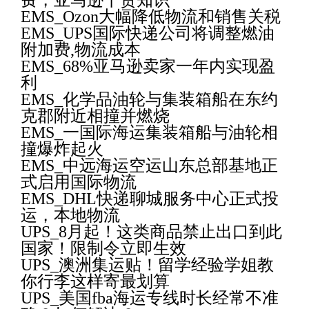
费，亚马逊干货知识
EMS_Ozon大幅降低物流和销售关税
EMS_UPS国际快递公司将调整燃油
附加费,物流成本
EMS_68%亚马逊卖家一年内实现盈
利
EMS_化学品油轮与集装箱船在东约
克郡附近相撞并燃烧
EMS_一国际海运集装箱船与油轮相
撞爆炸起火
EMS_中远海运空运山东总部基地正
式启用国际物流
EMS_DHL快递聊城服务中心正式投
运，本地物流
UPS_8月起！这类商品禁止出口到此
国家！限制令立即生效
UPS_澳洲集运贴！留学经验学姐教
你行李这样寄最划算
UPS_美国fba海运专线时长经常不准