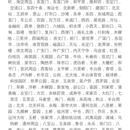
旺，海淀周边；东直门，东直门外，和平里，雍和宫，安定门，
交道口，东四十条，海运仓，北新桥，朝阳门，建国门，北京
站，王府井，景山，灯市口，沙滩，东单，东四，东城周边；西
直门，车公庄，官园，百万庄，阜成门，西四，展览路，月坛，
金融街，西单，德胜门，六铺炕，积水潭，小西天，新街口，马
甸，鼓楼，地安门，复兴门，西便门，南礼士路，什刹海，木樨
地，三里河，西城周边； 崇文门，前门，新世界，广渠门，东花
市，法华寺，体育馆路，磁器口，天坛，永定门，龙潭湖，光明
楼，崇文周边；广安门，外广安门，内天宁寺，马连道，红莲，
白纸坊，南菜园，大观园，白广路，牛街，长椿街，宣武门，椿
树街道，菜市口，陶然亭，珠市口，虎坊桥，天桥，大栅栏，和
平门，宣武周边；西客站，太平桥，六里桥，丰台路，青塔，岳
各庄，卢沟桥，长辛店，云岗，北大地，丰台体育馆，丽泽桥，
科技园区，世界公园，花乡，玉泉营，菜户营，西罗园，右安
门，草桥，洋桥，木樨园，新发地，赵公口，嘉园，刘家窑，蒲
黄榆，左安门，方庄，东铁匠营，成寿寺，宋家庄，大红门，七
里庄，五里店，马家堡，角门，南苑，东高地，和义，丰台周
边；北关，北关环岛，永顺，新华大街，通州北苑，八里桥，果
园，九棵树，梨园，土桥，临河里，中仓，西门，乔庄，东关，
运河大街，玉桥，张家湾，八通轻轨沿线，武夷花园，潞城，马
驹桥，通州周边；八宝山，玉泉路，鲁谷，永乐，衙门口，八
角，老山，杨庄，古城，苹果园，金顶街，模式口，五里坨，西