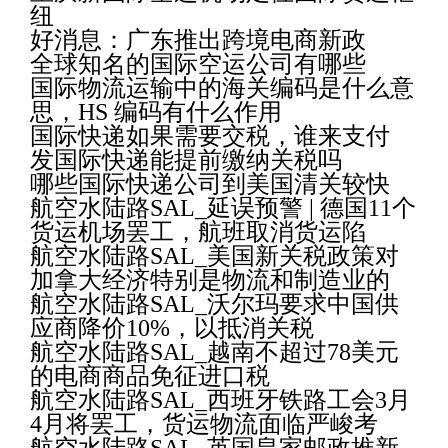
纽
好消息：广东推出跨境电商新政
全球知名的国际空运公司有哪些
国际物流运输中的海关编码是什么意
思，HS 编码有什么作用
国际快递如果需要交税，谁来支付
发国际快递能提前缴纳关税吗
哪些国际快递公司到美国清关较快
航空水陆路SAL_延误预警 | 德国11个
货运机场罢工，航班取消货运陷
航空水陆路SAL_美国新关税政策对
加拿大经济特别是物流和制造业的
航空水陆路SAL_沃尔玛要求中国供
应商降价10%，以抵消关税
航空水陆路SAL_越南不超过78美元
的电商商品免征进口税
航空水陆路SAL_西班牙铁路工会3月
4月将罢工，货运物流面临严峻考