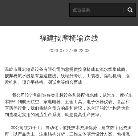
福建按摩椅输送线
2023-07-27 08:22:03
温岭市展宏输送设备有限公司
为您提供按摩椅成套流水线
集成商。
按摩椅流水线
是有差速链线、线端升降机、工装板、驱动机构、涨
紧机构、顶升平移机、测试房等组合而成
我公司设计和制造各类非标设备和装配流水线，从汽车、摩托车
零部件到
航天航空、
家电
电
器
、五金工具、
电子
仪器仪表、
食品和
医药等行业，我们将结合贵方的品和建议，以
合理
的设
计构造为您
制造
稳定
实用的
物流
生产
系统，助您提
高
生
产
效率
。
本公司致力于工厂自动化，依托
技术资源优势，建立数字化资源
库，以
产品
为主，注重结构分析，三维立体演示设计方案。
包括流